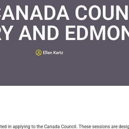
CANADA COUNC
Y AND EDMO
Ellen Kartz
rested in applying to the Canada Council. These sessions are des