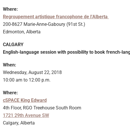
Where:
Regroupement artistique francophone de l’Alberta
200-8627 Marie-Anne-Gaboury (91st St.)
Edmonton, Alberta
CALGARY
English-language session with possibility to book french-lan
When:
Wednesday, August 22, 2018
10:00 am to 12:00 p.m.
Where:
cSPACE King Edward
4th Floor, RGO Treehouse South Room
1721 29th Avenue SW
Calgary, Alberta