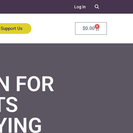
Log In
0
$
0.00
Support Us
N FOR
TS
YING