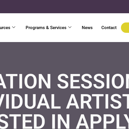
urces
Programs & Services
News
Contact
TION SESSIO
VIDUAL ARTIS
STED IN APPL