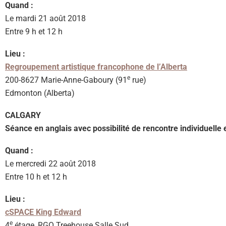
Quand :
Le mardi 21 août 2018
Entre 9 h et 12 h
Lieu :
Regroupement artistique francophone de l’Alberta
e
200-8627 Marie-Anne-Gaboury (91
rue)
Edmonton (Alberta)
CALGARY
Séance en anglais avec possibilité de rencontre individuelle 
Quand :
Le mercredi 22 août 2018
Entre 10 h et 12 h
Lieu :
cSPACE King Edward
e
4
étage, RGO Treehouse Salle Sud